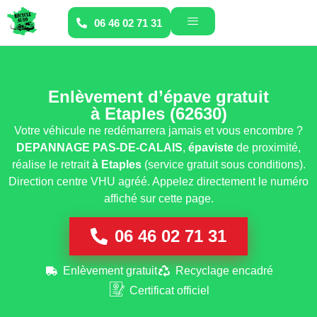
06 46 02 71 31
Enlèvement d’épave gratuit
à Etaples (62630)
Votre véhicule ne redémarrera jamais et vous encombre ?
DEPANNAGE PAS-DE-CALAIS
,
épaviste
de proximité,
réalise le retrait
à Etaples
(service gratuit sous conditions).
Direction centre VHU agréé. Appelez directement le numéro
affiché sur cette page.
06 46 02 71 31
Enlèvement gratuit
Recyclage encadré
Certificat officiel