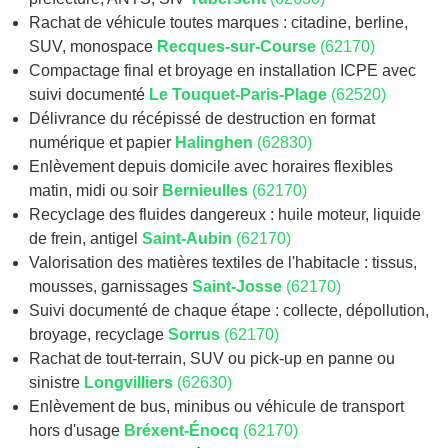
Rachat de véhicule toutes marques : citadine, berline,
SUV, monospace
Recques-sur-Course
(62170)
Compactage final et broyage en installation ICPE avec
suivi documenté
Le Touquet-Paris-Plage
(62520)
Délivrance du récépissé de destruction en format
numérique et papier
Halinghen
(62830)
Enlèvement depuis domicile avec horaires flexibles
matin, midi ou soir
Bernieulles
(62170)
Recyclage des fluides dangereux : huile moteur, liquide
de frein, antigel
Saint-Aubin
(62170)
Valorisation des matières textiles de l'habitacle : tissus,
mousses, garnissages
Saint-Josse
(62170)
Suivi documenté de chaque étape : collecte, dépollution,
broyage, recyclage
Sorrus
(62170)
Rachat de tout-terrain, SUV ou pick-up en panne ou
sinistre
Longvilliers
(62630)
Enlèvement de bus, minibus ou véhicule de transport
hors d'usage
Bréxent-Énocq
(62170)