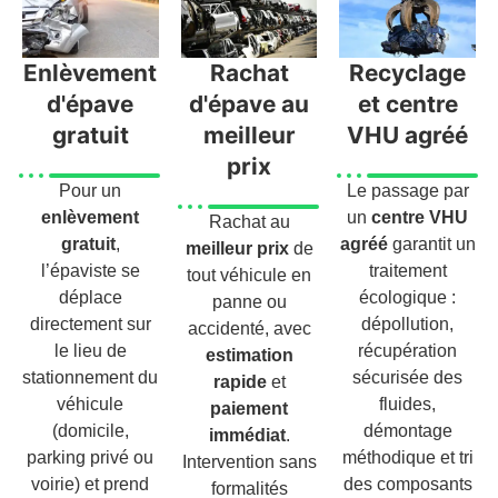
Enlèvement
Rachat
Recyclage
d'épave
d'épave au
et centre
gratuit
meilleur
VHU agréé
prix
Pour un
Le passage par
enlèvement
un
centre VHU
Rachat au
gratuit
,
agréé
garantit un
meilleur prix
de
l’épaviste se
traitement
tout véhicule en
déplace
écologique :
panne ou
directement sur
dépollution,
accidenté, avec
le lieu de
récupération
estimation
stationnement du
sécurisée des
rapide
et
véhicule
fluides,
paiement
(domicile,
démontage
immédiat
.
parking privé ou
méthodique et tri
Intervention sans
voirie) et prend
des composants
formalités