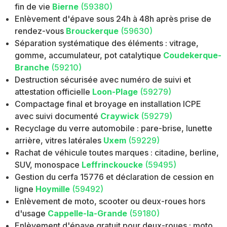
fin de vie
Bierne
(59380)
Enlèvement d'épave sous 24h à 48h après prise de
rendez-vous
Brouckerque
(59630)
Séparation systématique des éléments : vitrage,
gomme, accumulateur, pot catalytique
Coudekerque-
Branche
(59210)
Destruction sécurisée avec numéro de suivi et
attestation officielle
Loon-Plage
(59279)
Compactage final et broyage en installation ICPE
avec suivi documenté
Craywick
(59279)
Recyclage du verre automobile : pare-brise, lunette
arrière, vitres latérales
Uxem
(59229)
Rachat de véhicule toutes marques : citadine, berline,
SUV, monospace
Leffrinckoucke
(59495)
Gestion du cerfa 15776 et déclaration de cession en
ligne
Hoymille
(59492)
Enlèvement de moto, scooter ou deux-roues hors
d'usage
Cappelle-la-Grande
(59180)
Enlèvement d'épave gratuit pour deux-roues : moto,