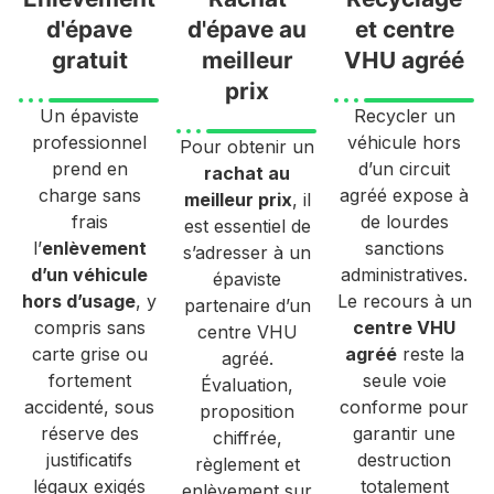
d'épave
d'épave au
et centre
gratuit
meilleur
VHU agréé
prix
Un épaviste
Recycler un
professionnel
véhicule hors
Pour obtenir un
prend en
d’un circuit
rachat au
charge sans
agréé expose à
meilleur prix
, il
frais
de lourdes
est essentiel de
l’
enlèvement
sanctions
s’adresser à un
d’un véhicule
administratives.
épaviste
hors d’usage
, y
Le recours à un
partenaire d’un
compris sans
centre VHU
centre VHU
carte grise ou
agréé
reste la
agréé.
fortement
seule voie
Évaluation,
accidenté, sous
conforme pour
proposition
réserve des
garantir une
chiffrée,
justificatifs
destruction
règlement et
légaux exigés
totalement
enlèvement sur