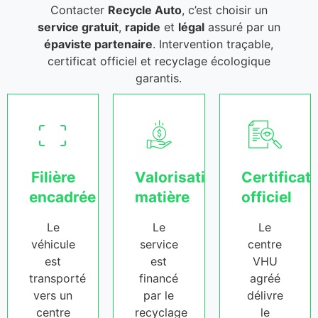
Contacter
Recycle Auto
, c’est choisir un
service gratuit
,
rapide
et
légal
assuré par un
épaviste partenaire
. Intervention traçable,
certificat officiel et recyclage écologique
garantis.
Filière
Valorisation
Certificat
encadrée
matière
officiel
Le
Le
Le
véhicule
service
centre
est
est
VHU
transporté
financé
agréé
vers un
par le
délivre
centre
recyclage
le