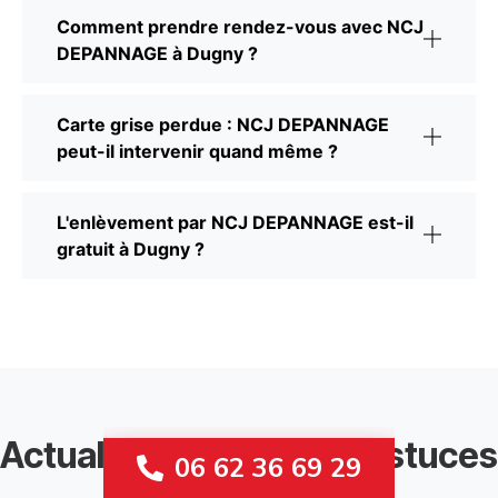
Comment prendre rendez-vous avec NCJ
DEPANNAGE à Dugny ?
Carte grise perdue : NCJ DEPANNAGE
peut-il intervenir quand même ?
L'enlèvement par NCJ DEPANNAGE est-il
gratuit à Dugny ?
Actualités, conseils et astuces
06 62 36 69 29
Recycle Auto