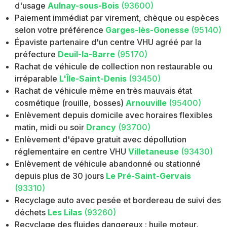
d'usage
Aulnay-sous-Bois
(93600)
Paiement immédiat par virement, chèque ou espèces
selon votre préférence
Garges-lès-Gonesse
(95140)
Épaviste partenaire d'un centre VHU agréé par la
préfecture
Deuil-la-Barre
(95170)
Rachat de véhicule de collection non restaurable ou
irréparable
L'Île-Saint-Denis
(93450)
Rachat de véhicule même en très mauvais état
cosmétique (rouille, bosses)
Arnouville
(95400)
Enlèvement depuis domicile avec horaires flexibles
matin, midi ou soir
Drancy
(93700)
Enlèvement d'épave gratuit avec dépollution
réglementaire en centre VHU
Villetaneuse
(93430)
Enlèvement de véhicule abandonné ou stationné
depuis plus de 30 jours
Le Pré-Saint-Gervais
(93310)
Recyclage auto avec pesée et bordereau de suivi des
déchets
Les Lilas
(93260)
Recyclage des fluides dangereux : huile moteur,