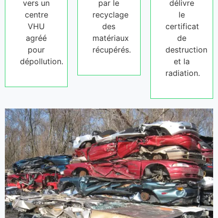
vers un
par le
délivre
centre
recyclage
le
VHU
des
certificat
agréé
matériaux
de
pour
récupérés.
destruction
dépollution.
et la
radiation.