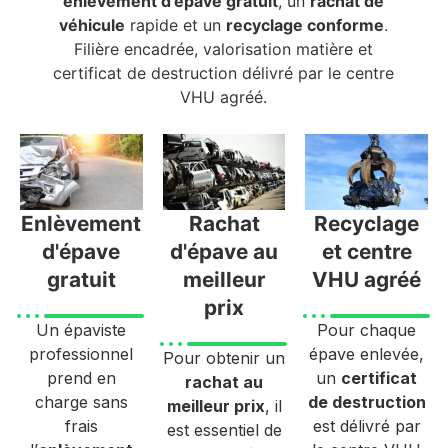
enlèvement d'épave gratuit
, un
rachat de
véhicule
rapide et un
recyclage conforme
.
Filière encadrée, valorisation matière et
certificat de destruction délivré par le centre
VHU agréé.
Enlèvement
Rachat
Recyclage
d'épave
d'épave au
et centre
gratuit
meilleur
VHU agréé
prix
Un épaviste
Pour chaque
professionnel
épave enlevée,
Pour obtenir un
prend en
un
certificat
rachat au
charge sans
de destruction
meilleur prix
, il
frais
est délivré par
est essentiel de