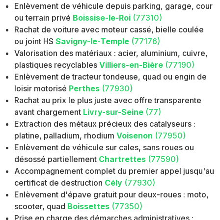
Enlèvement de véhicule depuis parking, garage, cour
ou terrain privé
Boissise-le-Roi
(77310)
Rachat de voiture avec moteur cassé, bielle coulée
ou joint HS
Savigny-le-Temple
(77176)
Valorisation des matériaux : acier, aluminium, cuivre,
plastiques recyclables
Villiers-en-Bière
(77190)
Enlèvement de tracteur tondeuse, quad ou engin de
loisir motorisé
Perthes
(77930)
Rachat au prix le plus juste avec offre transparente
avant chargement
Livry-sur-Seine
(77)
Extraction des métaux précieux des catalyseurs :
platine, palladium, rhodium
Voisenon
(77950)
Enlèvement de véhicule sur cales, sans roues ou
désossé partiellement
Chartrettes
(77590)
Accompagnement complet du premier appel jusqu'au
certificat de destruction
Cély
(77930)
Enlèvement d'épave gratuit pour deux-roues : moto,
scooter, quad
Boissettes
(77350)
Prise en charge des démarches administratives :