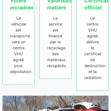
Filière
Valorisation
Certificat
encadrée
matière
officiel
Le
Le
Le
véhicule
service
centre
est
est
VHU
transporté
financé
agréé
vers un
par le
délivre
centre
recyclage
le
VHU
des
certificat
agréé
matériaux
de
pour
récupérés.
destruction
dépollution.
et la
radiation.