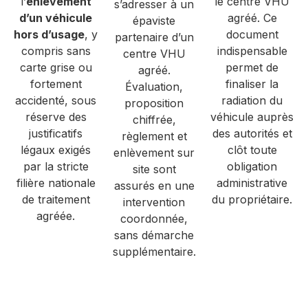
l’
enlèvement
le centre VHU
s’adresser à un
d’un véhicule
agréé. Ce
épaviste
hors d’usage
, y
document
partenaire d’un
compris sans
indispensable
centre VHU
carte grise ou
permet de
agréé.
fortement
finaliser la
Évaluation,
accidenté, sous
radiation du
proposition
réserve des
véhicule auprès
chiffrée,
justificatifs
des autorités et
règlement et
légaux exigés
clôt toute
enlèvement sur
par la stricte
obligation
site sont
filière nationale
administrative
assurés en une
de traitement
du propriétaire.
intervention
agréée.
coordonnée,
sans démarche
supplémentaire.