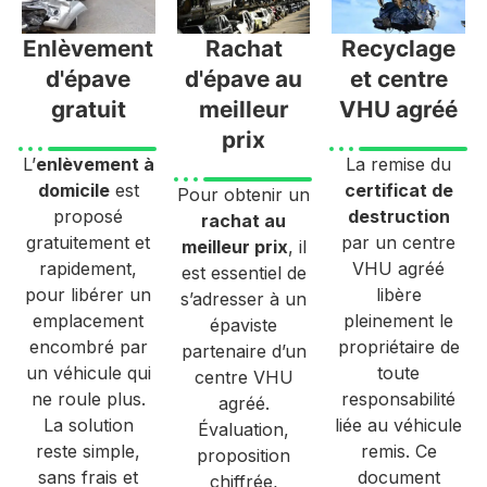
Enlèvement
Rachat
Recyclage
d'épave
d'épave au
et centre
gratuit
meilleur
VHU agréé
prix
L’
enlèvement à
La remise du
domicile
est
certificat de
Pour obtenir un
proposé
destruction
rachat au
gratuitement et
par un centre
meilleur prix
, il
rapidement,
VHU agréé
est essentiel de
pour libérer un
libère
s’adresser à un
emplacement
pleinement le
épaviste
encombré par
propriétaire de
partenaire d’un
un véhicule qui
toute
centre VHU
ne roule plus.
responsabilité
agréé.
La solution
liée au véhicule
Évaluation,
reste simple,
remis. Ce
proposition
sans frais et
document
chiffrée,