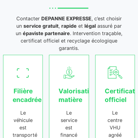
Contacter
DEPANNE EXPRESSE
, c’est choisir
un
service gratuit
,
rapide
et
légal
assuré par
un
épaviste partenaire
. Intervention traçable,
certificat officiel et recyclage écologique
garantis.
Filière
Valorisation
Certificat
encadrée
matière
officiel
Le
Le
Le
véhicule
service
centre
est
est
VHU
transporté
financé
agréé