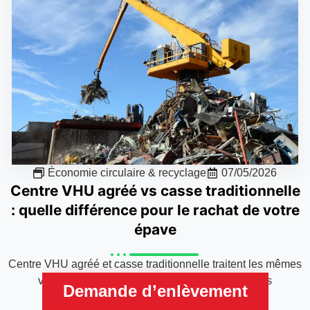
Économie circulaire & recyclage
07/05/2026
Centre VHU agréé vs casse traditionnelle
: quelle différence pour le rachat de votre
épave
Centre VHU agréé et casse traditionnelle traitent les mêmes
véhicules en fin de vie, mais selon des logiques
Demande d’enlèvement
économiques distinctes..