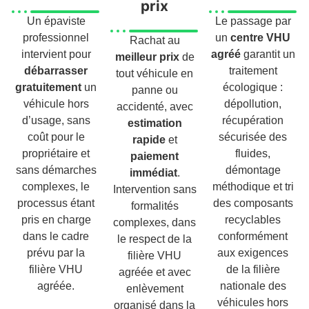
prix
Un épaviste
Le passage par
professionnel
un
centre VHU
Rachat au
intervient pour
agréé
garantit un
meilleur prix
de
débarrasser
traitement
tout véhicule en
gratuitement
un
écologique :
panne ou
véhicule hors
dépollution,
accidenté, avec
d’usage, sans
récupération
estimation
coût pour le
sécurisée des
rapide
et
propriétaire et
fluides,
paiement
sans démarches
démontage
immédiat
.
complexes, le
méthodique et tri
Intervention sans
processus étant
des composants
formalités
pris en charge
recyclables
complexes, dans
dans le cadre
conformément
le respect de la
prévu par la
aux exigences
filière VHU
filière VHU
de la filière
agréée et avec
agréée.
nationale des
enlèvement
véhicules hors
organisé dans la