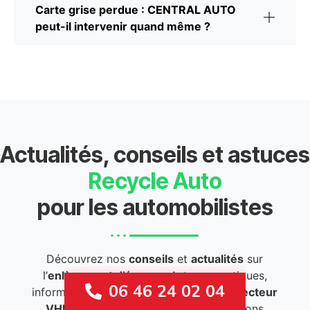
Carte grise perdue : CENTRAL AUTO
peut-il intervenir quand même ?
Actualités, conseils et astuces
Recycle Auto
pour les automobilistes
Découvrez nos
conseils
et
actualités
sur
l’
enlèvement d’épaves
. Astuces pratiques,
06 46 24 02 04
informations légales et nouveautés du
secteur
VHU
pour rester informé et faire les bons