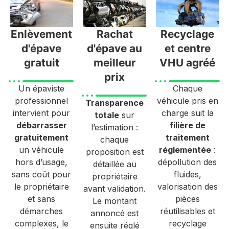
Enlèvement
Rachat
Recyclage
d'épave
d'épave au
et centre
gratuit
meilleur
VHU agréé
prix
Un épaviste
Chaque
professionnel
véhicule pris en
Transparence
intervient pour
charge suit la
totale
sur
débarrasser
filière de
l’estimation :
gratuitement
traitement
chaque
un véhicule
réglementée
:
proposition est
hors d’usage,
dépollution des
détaillée au
sans coût pour
fluides,
propriétaire
le propriétaire
valorisation des
avant validation.
et sans
pièces
Le montant
démarches
réutilisables et
annoncé est
complexes, le
recyclage
ensuite réglé