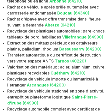
téléphone ou en ligne
Arbonne
(64210)
Rachat de véhicule après grêle ou tempête avec
carrosserie endommagée
Boucau
(64340)
Rachat d'épave avec offre transmise dans l'heure
suivant la demande
Ahetze
(64210)
Recyclage des plastiques automobiles : pare-chocs,
tableaux de bord, habillages
Villefranque
(64990)
Extraction des métaux précieux des catalyseurs :
platine, palladium, rhodium
Bassussarry
(64200)
Transfert automatique du certificat de destruction
vers votre espace ANTS
Tarnos
(40220)
Valorisation des matériaux : acier, aluminium, cuivre,
plastiques recyclables
Guéthary
(64210)
Recyclage de véhicule importé ou immatriculé à
l'étranger
Arcangues
(64200)
Recyclage de véhicule stationné en zone d'activité,
entrepôt ou plateforme logistique
Saint-Pierre-
d'Irube
(64990)
Recyclage automobile complet avec certificat de