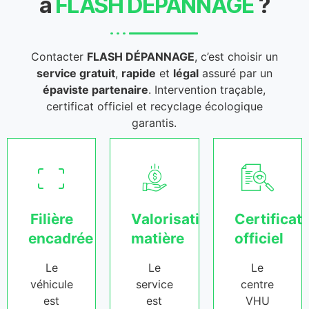
à
FLASH DÉPANNAGE
?
Contacter
FLASH DÉPANNAGE
, c’est choisir un
service gratuit
,
rapide
et
légal
assuré par un
épaviste partenaire
. Intervention traçable,
certificat officiel et recyclage écologique
garantis.
Filière
Valorisation
Certificat
encadrée
matière
officiel
Le
Le
Le
véhicule
service
centre
est
est
VHU