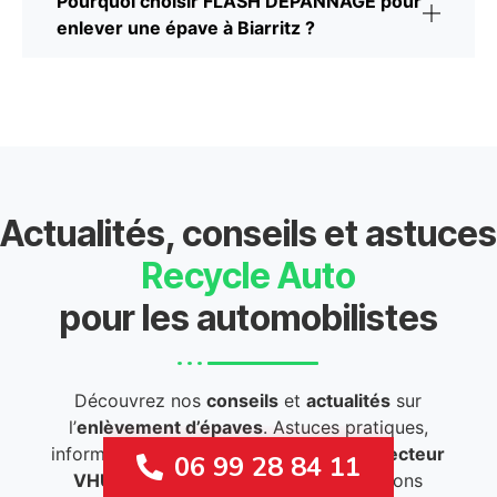
Pourquoi choisir FLASH DÉPANNAGE pour
enlever une épave à Biarritz ?
Actualités, conseils et astuces
Recycle Auto
pour les automobilistes
Découvrez nos
conseils
et
actualités
sur
l’
enlèvement d’épaves
. Astuces pratiques,
informations légales et nouveautés du
secteur
06 99 28 84 11
VHU
pour rester informé et faire les bons