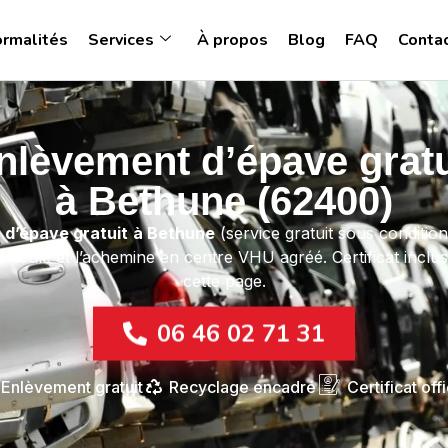
ormalités
Services
À propos
Blog
FAQ
Conta
nlèvement d’épave gratu
à Bethune (62400)
d’épave gratuit
à Bethune
(service gratuit sous condition
véhicule et l’achemine en centre VHU agréé. Certificat incl
cette page.
06 46 02 71 31
Enlèvement gratuit
Recyclage encadré
Certificat offi