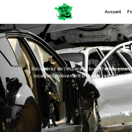
Accueil
F
E
Récupérez de l’espace grâce à l’
enlèvement 
local de l’enlèvement d’épave, retire votre 