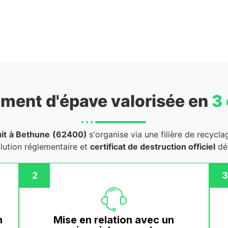
ment d'épave valorisée en
3
it
à Bethune
(62400)
s'organise via une filière de recycl
llution réglementaire et
certificat de destruction officiel
dél
2
3
n
Mise en relation avec un