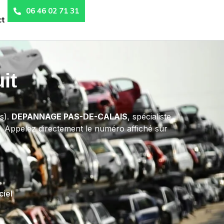
06 46 02 71 31
ct
it
s).
DEPANNAGE PAS-DE-CALAIS
, spécialiste
us. Appelez directement le numéro affiché sur
ciel