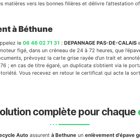
 matières vers les bonnes filières et délivre l’attestation of
ent à Béthune
appelez le
06 46 02 71 31
:
DEPANNAGE PAS-DE-CALAIS
e
moteur figé, dans un créneau de 24 à 72 heures, que l’épav
ocuments, prévoyez la carte grise rayée d’un trait et annot
76 ; en cas de titre égaré, un duplicata s’obtient via le port
iété. Vous recevez en retour le certificat qui acte la sorti
olution complète pour chaque
ecycle Auto
assurent
à Bethune
un
enlèvement d'épave gr