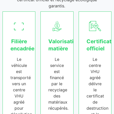
garantis.
Filière
Valorisation
Certificat
encadrée
matière
officiel
Le
Le
Le
véhicule
service
centre
est
est
VHU
transporté
financé
agréé
vers un
par le
délivre
centre
recyclage
le
VHU
des
certificat
agréé
matériaux
de
pour
récupérés.
destruction