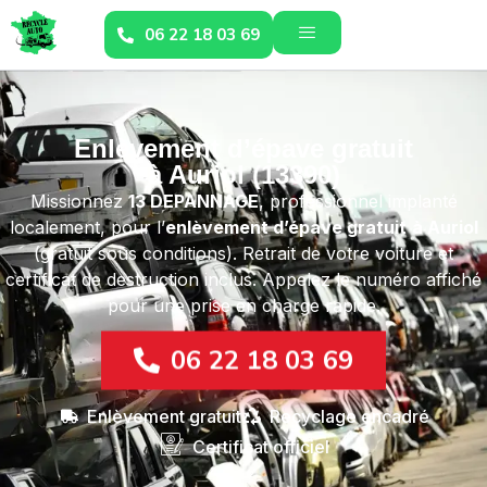
06 22 18 03 69
Enlèvement d’épave gratuit
à Auriol (13390)
Missionnez
13 DEPANNAGE
, professionnel implanté
localement, pour l’
enlèvement d’épave gratuit
à Auriol
(gratuit sous conditions). Retrait de votre voiture et
certificat de destruction inclus. Appelez le numéro affiché
pour une prise en charge rapide.
06 22 18 03 69
Enlèvement gratuit
Recyclage encadré
Certificat officiel