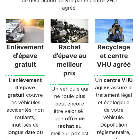
de destruction délivré par le centre VHU
agréé.
Enlèvement
Rachat
Recyclage
d'épave
d'épave au
et centre
gratuit
meilleur
VHU agréé
prix
L’
enlèvement
Un
centre VHU
d’épave
agréé
assure le
Un véhicule qui
gratuit
couvre
traitement légal
ne roule plus
les véhicules
et écologique
peut encore
accidentés, non
de votre
être valorisé :
roulants,
véhicule.
une
offre de
inutilisés de
Dépollution
rachat
au
longue date ou
réglementaire,
meilleur prix est