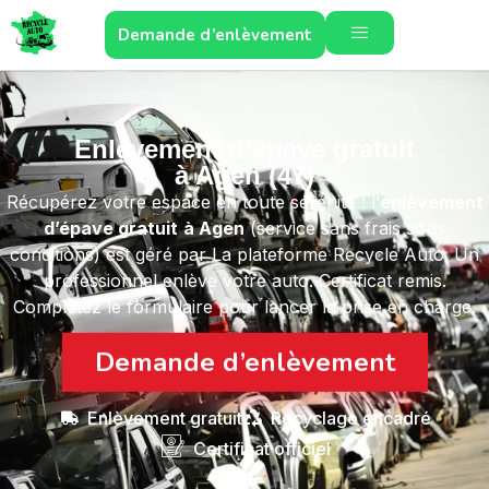
Demande d’enlèvement
Enlèvement d’épave gratuit
à Agen (47)
Récupérez votre espace en toute sérénité : l’
enlèvement
d’épave gratuit
à Agen
(service sans frais sous
conditions) est géré par La plateforme Recycle Auto. Un
professionnel enlève votre auto. Certificat remis.
Complétez le formulaire pour lancer la prise en charge.
Demande d’enlèvement
Enlèvement gratuit
Recyclage encadré
Certificat officiel