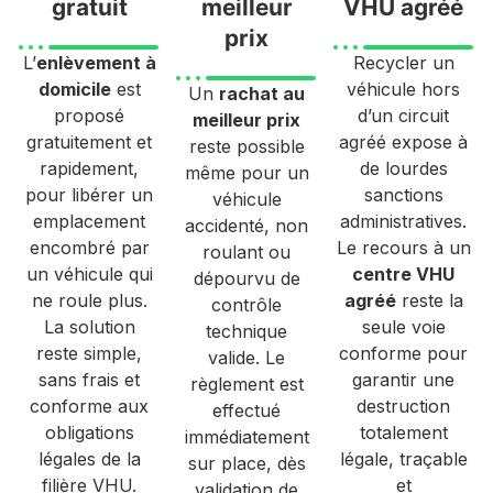
gratuit
meilleur
VHU agréé
prix
L’
enlèvement à
Recycler un
domicile
est
véhicule hors
Un
rachat au
proposé
d’un circuit
meilleur prix
gratuitement et
agréé expose à
reste possible
rapidement,
de lourdes
même pour un
pour libérer un
sanctions
véhicule
emplacement
administratives.
accidenté, non
encombré par
Le recours à un
roulant ou
un véhicule qui
centre VHU
dépourvu de
ne roule plus.
agréé
reste la
contrôle
La solution
seule voie
technique
reste simple,
conforme pour
valide. Le
sans frais et
garantir une
règlement est
conforme aux
destruction
effectué
obligations
totalement
immédiatement
légales de la
légale, traçable
sur place, dès
filière VHU.
et
validation de