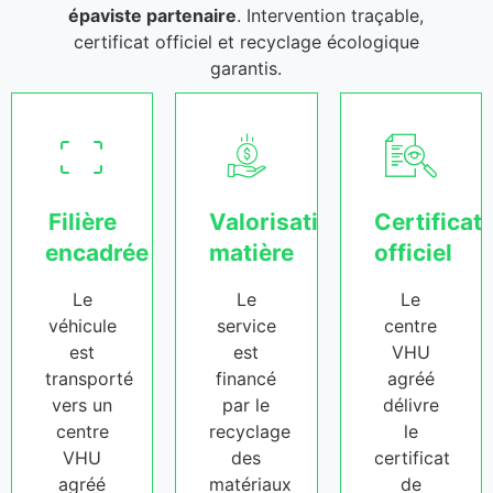
épaviste partenaire
. Intervention traçable,
certificat officiel et recyclage écologique
garantis.
Filière
Valorisation
Certificat
encadrée
matière
officiel
Le
Le
Le
véhicule
service
centre
est
est
VHU
transporté
financé
agréé
vers un
par le
délivre
centre
recyclage
le
VHU
des
certificat
agréé
matériaux
de