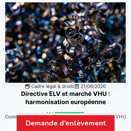
Cadre légal & droits
21/06/2026
Directive ELV et marché VHU :
harmonisation européenne
Comment la directive ELV structure le marché du VHU
Demande d’enlèvement
en Europe : taux de recyclage 95%, rachat
international, normes harmonisées...